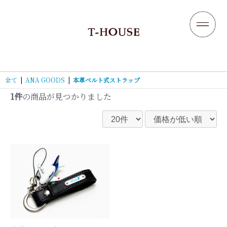
全て
|
ANA GOODS
|
本革ベルト式ストラップ
1件
の商品が見つかりました